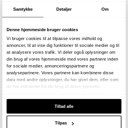
Mobil:
30 92 54 50
Samtykke
Detaljer
Om
Mail:
mo@johnfrandsen.dk
Denne hjemmeside bruger cookies
Ny Lufthavnsvej 23, Stabrand,
Vi bruger cookies til at tilpasse vores indhold og
8560 Kolind
annoncer, til at vise dig funktioner til sociale medier og til
at analysere vores trafik. Vi deler også oplysninger om
din brug af vores hjemmeside med vores partnere inden
Er du på udkig efter en yderst velbeliggende
for sociale medier, annonceringspartnere og
planteavlsejendom med solide driftsmuligheder og
analysepartnere. Vores partnere kan kombinere disse
en attraktiv beliggenhed? Så er Ny Lufthavnsvej 23
data med andre oplysninger, du har givet dem, eller som
et oplagt valg for dig. Denne ejendom tilbyder en
de har indsamlet fra din brug af deres tjenester.
enestående kombination af produktiv landbrugsjord,
eget skovareal og et hyggeligt stuehus, der
tilsammen udgør en attraktiv pakke for den moderne
Tillad alle
landmand eller naturelsker.
Effektivt landbrug og Rig Natur Ejendommene råder
Tilpas
over et samlet jordareal på ca. 32 hektar. Heraf er