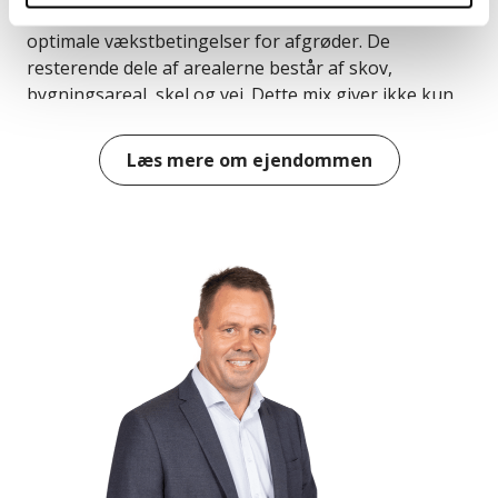
hele 26 hektar i omdrift og kan vandes, hvilket sikrer
optimale vækstbetingelser for afgrøder. De
resterende dele af arealerne består af skov,
bygningsareal, skel og vej. Dette mix giver ikke kun
produktionsmuligheder, men også et dejligt og
varieret landskab.
Læs mere om ejendommen
Udover hovedejendommen inkluderer handlen også
Maarupvej 58b, en selvstændig ejendom uden
bygninger på ca. 16 hektar. Dette areal er primært et
fint stykke agerjord på ca. 13 hektar, der kan vandes,
suppleret af dejlig skov. Tilsammen giver de to
ejendomme et betydeligt dyrkbart areal med gode
vandingsmuligheder for Maarupvej 58 b hvilket er en
stor fordel for planteavlen.
For jægeren byder ejendommen på en rigtig god
jagt, hvor du blandt andet kan opleve kronvildt.
Skovarealerne og de åbne marker skaber et ideelt
habitat for vildtet og sikrer spændende
jagtoplevelser.